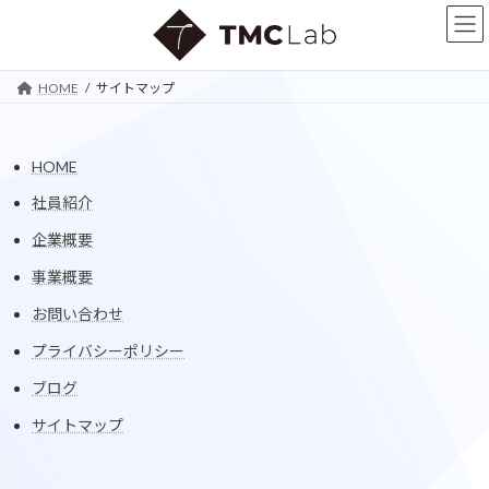
コ
ナ
ン
ビ
テ
ゲ
ン
ー
HOME
サイトマップ
ツ
シ
へ
ョ
ス
ン
キ
に
HOME
ッ
移
社員紹介
プ
動
企業概要
事業概要
お問い合わせ
プライバシーポリシー
ブログ
サイトマップ